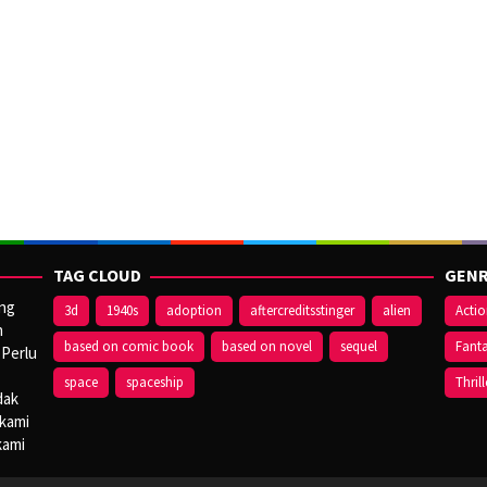
TAG CLOUD
GENR
ang
3d
1940s
adoption
aftercreditsstinger
alien
Acti
n
based on comic book
based on novel
sequel
Fant
 Perlu
space
spaceship
Thrill
dak
 kami
kami