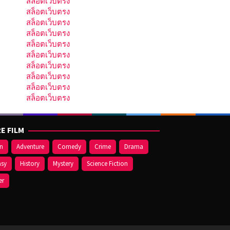
สล็อตเว็บตรง
สล็อตเว็บตรง
สล็อตเว็บตรง
สล็อตเว็บตรง
สล็อตเว็บตรง
สล็อตเว็บตรง
สล็อตเว็บตรง
สล็อตเว็บตรง
สล็อตเว็บตรง
สล็อตเว็บตรง
E FILM
on
Adventure
Comedy
Crime
Drama
asy
History
Mystery
Science Fiction
er