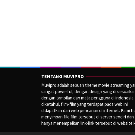
TENTANG MUVIPRO
Muvipro adalah sebuah theme movie streaming y
sangat powerful, dengan design yang di sesuaika
dengan tampilan dan mata pengguna di indonesia.
diketahui, film-film yang terdapat pada web ini
didapatkan dari web pencarian di internet. Kami ti
menyimpan file film tersebut di server sendiri dan
hanya menempelkan link-link tersebut di website 