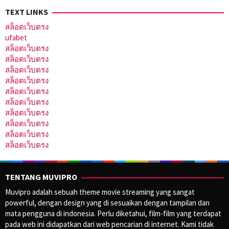
TEXT LINKS
สล็อตเว็บตรง
ufabet
สล็อตเว็บตรง
สล็อตเว็บตรง
สล็อตเว็บตรง
สล็อตเว็บตรง
สล็อตเว็บตรง
สล็อตเว็บตรง
สล็อตเว็บตรง
สล็อตเว็บตรง
สล็อตเว็บตรง
สล็อตเว็บตรง
TENTANG MUVIPRO
Muvipro adalah sebuah theme movie streaming yang sangat
powerful, dengan design yang di sesuaikan dengan tampilan dan
mata pengguna di indonesia. Perlu diketahui, film-film yang terdapat
pada web ini didapatkan dari web pencarian di internet. Kami tidak