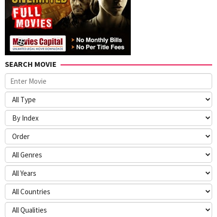
SEARCH MOVIE