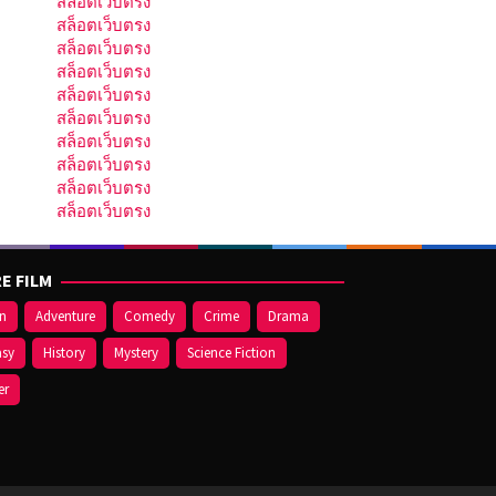
สล็อตเว็บตรง
สล็อตเว็บตรง
สล็อตเว็บตรง
สล็อตเว็บตรง
สล็อตเว็บตรง
สล็อตเว็บตรง
สล็อตเว็บตรง
สล็อตเว็บตรง
สล็อตเว็บตรง
สล็อตเว็บตรง
E FILM
on
Adventure
Comedy
Crime
Drama
asy
History
Mystery
Science Fiction
er