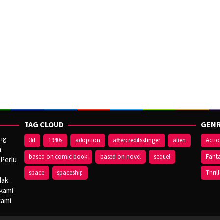
TAG CLOUD
GENR
ang
3d
1940s
adoption
aftercreditsstinger
alien
Acti
n
based on comic book
based on novel
sequel
Fant
 Perlu
space
spaceship
Thrill
dak
 kami
kami