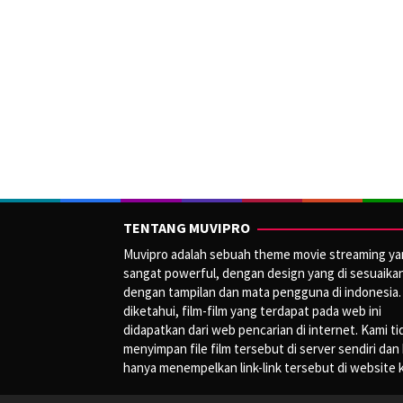
TENTANG MUVIPRO
Muvipro adalah sebuah theme movie streaming y
sangat powerful, dengan design yang di sesuaika
dengan tampilan dan mata pengguna di indonesia.
diketahui, film-film yang terdapat pada web ini
didapatkan dari web pencarian di internet. Kami ti
menyimpan file film tersebut di server sendiri dan
hanya menempelkan link-link tersebut di website 