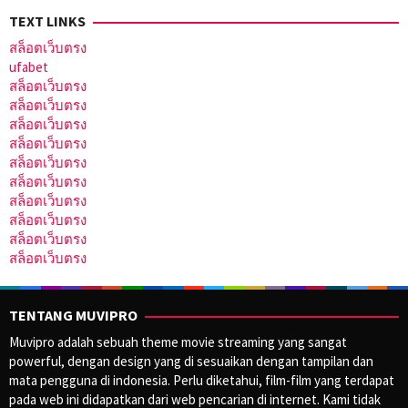
TEXT LINKS
สล็อตเว็บตรง
ufabet
สล็อตเว็บตรง
สล็อตเว็บตรง
สล็อตเว็บตรง
สล็อตเว็บตรง
สล็อตเว็บตรง
สล็อตเว็บตรง
สล็อตเว็บตรง
สล็อตเว็บตรง
สล็อตเว็บตรง
สล็อตเว็บตรง
TENTANG MUVIPRO
Muvipro adalah sebuah theme movie streaming yang sangat
powerful, dengan design yang di sesuaikan dengan tampilan dan
mata pengguna di indonesia. Perlu diketahui, film-film yang terdapat
pada web ini didapatkan dari web pencarian di internet. Kami tidak