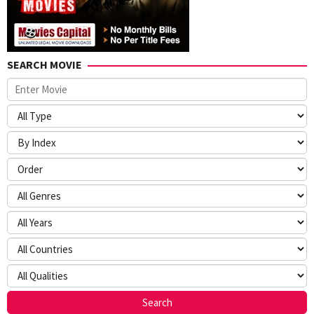
SEARCH MOVIE