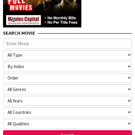
SEARCH MOVIE