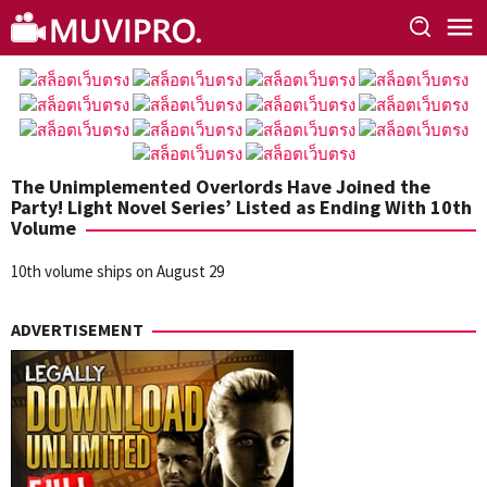
Skip
to
content
The Unimplemented Overlords Have Joined the
Party! Light Novel Series’ Listed as Ending With 10th
Volume
10th volume ships on August 29
ADVERTISEMENT