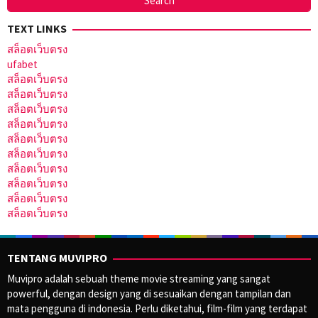
TEXT LINKS
สล็อตเว็บตรง
ufabet
สล็อตเว็บตรง
สล็อตเว็บตรง
สล็อตเว็บตรง
สล็อตเว็บตรง
สล็อตเว็บตรง
สล็อตเว็บตรง
สล็อตเว็บตรง
สล็อตเว็บตรง
สล็อตเว็บตรง
สล็อตเว็บตรง
TENTANG MUVIPRO
Muvipro adalah sebuah theme movie streaming yang sangat
powerful, dengan design yang di sesuaikan dengan tampilan dan
mata pengguna di indonesia. Perlu diketahui, film-film yang terdapat