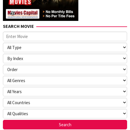
SEARCH MOVIE