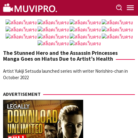
Skip
to
content
The Stunned Hero and the Assassin Princesses
Manga Goes on Hiatus Due to Artist’s Health
Artist Yukiji Setsuda launched series with writer Norishiro-chan in
October 2022
ADVERTISEMENT