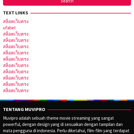
TEXT LINKS
สล็อตเว็บตรง
ufabet
สล็อตเว็บตรง
สล็อตเว็บตรง
สล็อตเว็บตรง
สล็อตเว็บตรง
สล็อตเว็บตรง
สล็อตเว็บตรง
สล็อตเว็บตรง
สล็อตเว็บตรง
สล็อตเว็บตรง
สล็อตเว็บตรง
TENTANG MUVIPRO
Muvipro adalah sebuah theme movie streaming yang sangat
powerful, dengan design yang di sesuaikan dengan tampilan dan
mata pengguna di indonesia. Perlu diketahui, film-film yang terdapat