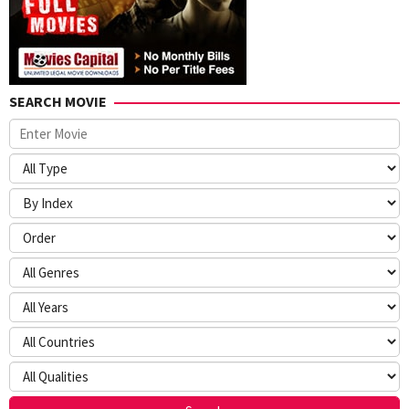
SEARCH MOVIE