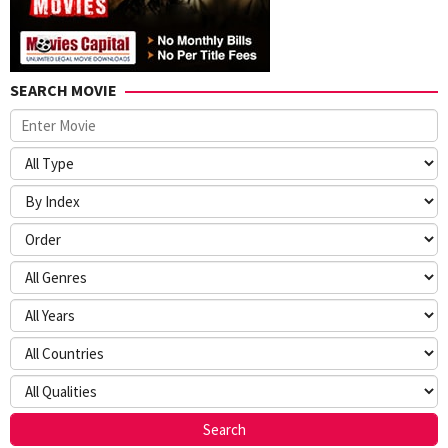
SEARCH MOVIE