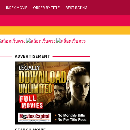
INDEX MOVIE
ORDER BY TITLE
BEST RATING
ADVERTISEMENT
SEARCH MOVIE