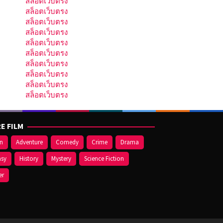
สล็อตเว็บตรง
สล็อตเว็บตรง
สล็อตเว็บตรง
สล็อตเว็บตรง
สล็อตเว็บตรง
สล็อตเว็บตรง
สล็อตเว็บตรง
สล็อตเว็บตรง
สล็อตเว็บตรง
สล็อตเว็บตรง
E FILM
on
Adventure
Comedy
Crime
Drama
asy
History
Mystery
Science Fiction
er