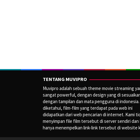
TENTANG MUVIPRO
Muvipro adalah sebuah theme movie streaming y
sangat powerful, dengan design yang di sesuaika
dengan tampilan dan mata pengguna di indonesia.
diketahui, film-film yang terdapat pada web ini
didapatkan dari web pencarian di internet. Kami ti
menyimpan file film tersebut di server sendiri dan
hanya menempelkan link-link tersebut di website 