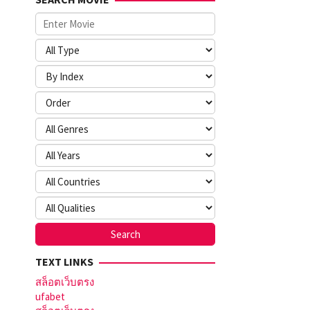
TEXT LINKS
สล็อตเว็บตรง
ufabet