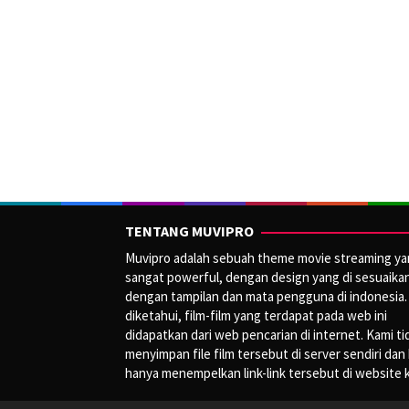
TENTANG MUVIPRO
Muvipro adalah sebuah theme movie streaming y
sangat powerful, dengan design yang di sesuaika
dengan tampilan dan mata pengguna di indonesia.
diketahui, film-film yang terdapat pada web ini
didapatkan dari web pencarian di internet. Kami ti
menyimpan file film tersebut di server sendiri dan
hanya menempelkan link-link tersebut di website 