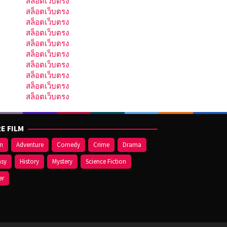
สล็อตเว็บตรง
สล็อตเว็บตรง
สล็อตเว็บตรง
สล็อตเว็บตรง
สล็อตเว็บตรง
สล็อตเว็บตรง
สล็อตเว็บตรง
สล็อตเว็บตรง
สล็อตเว็บตรง
สล็อตเว็บตรง
E FILM
on
Adventure
Comedy
Crime
Drama
asy
History
Mystery
Science Fiction
er