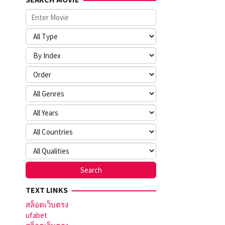
TEXT LINKS
สล็อตเว็บตรง
ufabet