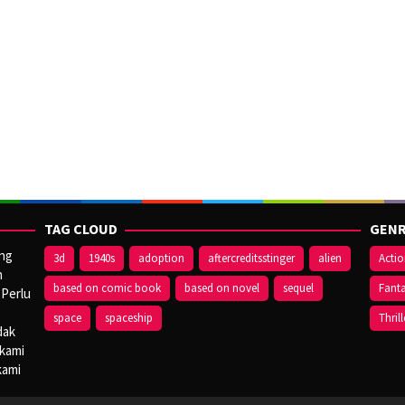
TAG CLOUD
GENR
ang
3d
1940s
adoption
aftercreditsstinger
alien
Acti
n
based on comic book
based on novel
sequel
Fant
 Perlu
space
spaceship
Thrill
dak
 kami
kami