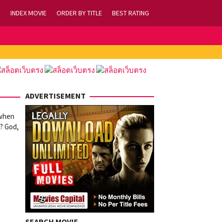
INDEX MOVIE
ORDER BY TITLE
BEST RATING
ADVERTISEMENT
 when
h? God,
SEARCH MOVIE