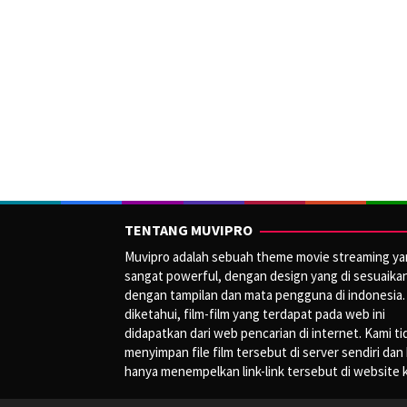
TENTANG MUVIPRO
Muvipro adalah sebuah theme movie streaming y
sangat powerful, dengan design yang di sesuaika
dengan tampilan dan mata pengguna di indonesia.
diketahui, film-film yang terdapat pada web ini
didapatkan dari web pencarian di internet. Kami ti
menyimpan file film tersebut di server sendiri dan
hanya menempelkan link-link tersebut di website 