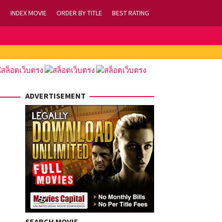
INDEX MOVIE
ORDER BY TITLE
BEST RATING
ADVERTISEMENT
SEARCH MOVIE