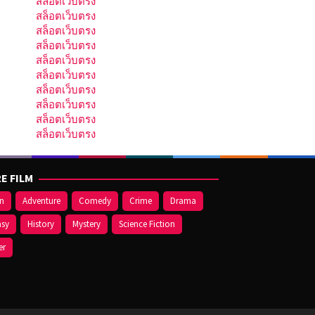
สล็อตเว็บตรง
สล็อตเว็บตรง
สล็อตเว็บตรง
สล็อตเว็บตรง
สล็อตเว็บตรง
สล็อตเว็บตรง
สล็อตเว็บตรง
สล็อตเว็บตรง
สล็อตเว็บตรง
สล็อตเว็บตรง
E FILM
on
Adventure
Comedy
Crime
Drama
asy
History
Mystery
Science Fiction
er