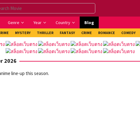
Genre
Year
Country
Blog
CRIME
MYSTERY
THRILLER
FANTASY
CRIME
ROMANCE
COMEDY
r 2026
anime line-up this season.