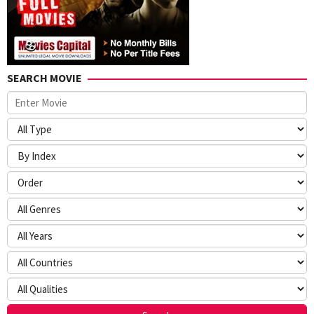
SEARCH MOVIE