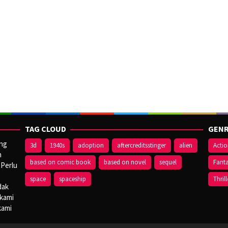
TAG CLOUD
GENR
ang
3d
1940s
adoption
aftercreditsstinger
alien
Acti
n
based on comic book
based on novel
sequel
Fant
 Perlu
space
spaceship
Thrill
dak
 kami
kami