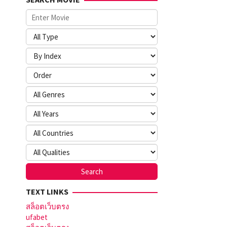
TEXT LINKS
สล็อตเว็บตรง
ufabet