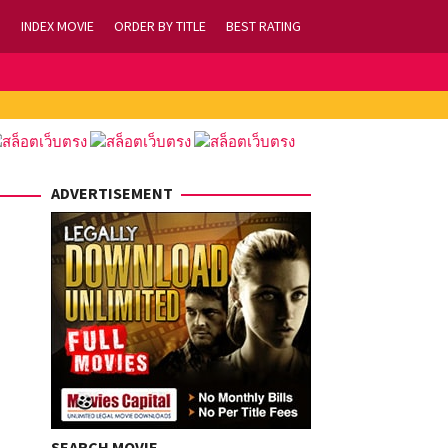
INDEX MOVIE
ORDER BY TITLE
BEST RATING
ADVERTISEMENT
SEARCH MOVIE