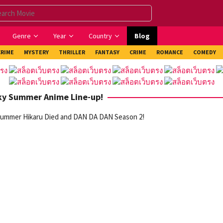
Genre
Year
Country
Blog
CRIME
MYSTERY
THRILLER
FANTASY
CRIME
ROMANCE
COMEDY
ky Summer Anime Line-up!
ummer Hikaru Died and DAN DA DAN Season 2!