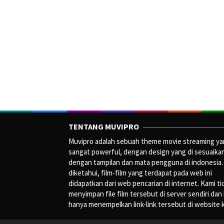
TENTANG MUVIPRO
Muvipro adalah sebuah theme movie streaming y
sangat powerful, dengan design yang di sesuaika
dengan tampilan dan mata pengguna di indonesia.
diketahui, film-film yang terdapat pada web ini
didapatkan dari web pencarian di internet. Kami ti
menyimpan file film tersebut di server sendiri dan
hanya menempelkan link-link tersebut di website 