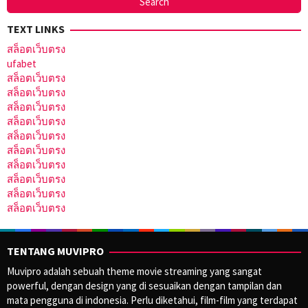
TEXT LINKS
สล็อตเว็บตรง
ufabet
สล็อตเว็บตรง
สล็อตเว็บตรง
สล็อตเว็บตรง
สล็อตเว็บตรง
สล็อตเว็บตรง
สล็อตเว็บตรง
สล็อตเว็บตรง
สล็อตเว็บตรง
สล็อตเว็บตรง
สล็อตเว็บตรง
TENTANG MUVIPRO
Muvipro adalah sebuah theme movie streaming yang sangat
powerful, dengan design yang di sesuaikan dengan tampilan dan
mata pengguna di indonesia. Perlu diketahui, film-film yang terdapat