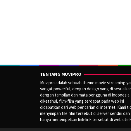
TENTANG MUVIPRO
Muvipro adalah sebuah theme movie streaming y
sangat powerful, dengan design yang di sesuaika
dengan tampilan dan mata pengguna di indonesia.
diketahui, film-film yang terdapat pada web ini
didapatkan dari web pencarian di internet. Kami ti
menyimpan file film tersebut di server sendiri dan
hanya menempelkan link-link tersebut di website 