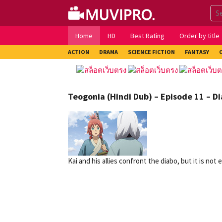
Skip
to
content
Home
HD
Best Rating
Order by title
ACTION
DRAMA
SCIENCE FICTION
FANTASY
Teogonia (Hindi Dub) – Episode 11 – D
Kai and his allies confront the diabo, but it is not 