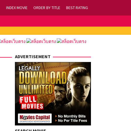
INDEX MOVIE
ORDER BY TITLE
BEST RATING
ADVERTISEMENT
SEARCH MOVIE