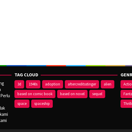
TAG CLOUD
GENR
ang
3d
1940s
adoption
aftercreditsstinger
alien
Acti
n
based on comic book
based on novel
sequel
Fant
 Perlu
space
spaceship
Thrill
dak
 kami
kami