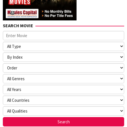
SEARCH MOVIE