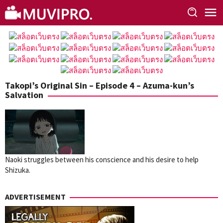
Skip
to
content
Takopi’s Original Sin – Episode 4 – Azuma-kun’s
Salvation
Naoki struggles between his conscience and his desire to help
Shizuka.
ADVERTISEMENT