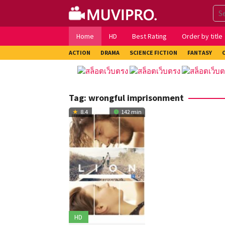
Skip
to
content
Home
HD
Best Rating
Order by title
ACTION
DRAMA
SCIENCE FICTION
FANTASY
Tag:
wrongful imprisonment
8.4
142 min
HD