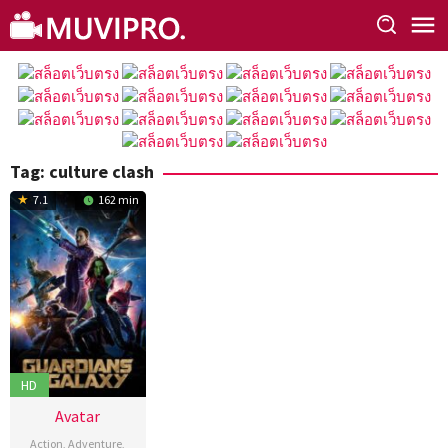
Skip
to
content
Tag:
culture clash
7.1
162 min
HD
Avatar
Action
,
Adventure
,