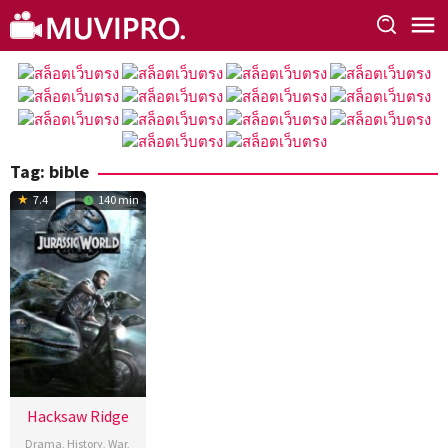
Skip
to
content
Tag:
bible
7.4
140 min
Hacksaw Ridge
Drama
,
History
,
War
,