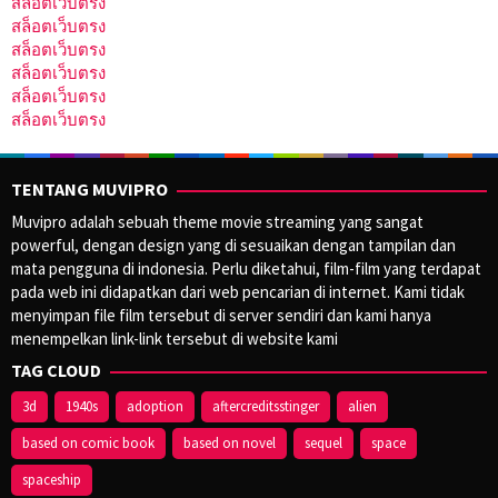
สล็อตเว็บตรง
สล็อตเว็บตรง
สล็อตเว็บตรง
สล็อตเว็บตรง
สล็อตเว็บตรง
สล็อตเว็บตรง
TENTANG MUVIPRO
Muvipro adalah sebuah theme movie streaming yang sangat
powerful, dengan design yang di sesuaikan dengan tampilan dan
mata pengguna di indonesia. Perlu diketahui, film-film yang terdapat
pada web ini didapatkan dari web pencarian di internet. Kami tidak
menyimpan file film tersebut di server sendiri dan kami hanya
menempelkan link-link tersebut di website kami
TAG CLOUD
3d
1940s
adoption
aftercreditsstinger
alien
based on comic book
based on novel
sequel
space
spaceship