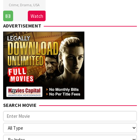
Crime
,
Drama
,
USA
10
Frank
Watch
Sep
Darabont
,
ADVERTISEMENT
1994
Jesse
V.
Johnson
,
John
R.
Woodward
,
Thomas
Schellenberg
SEARCH MOVIE