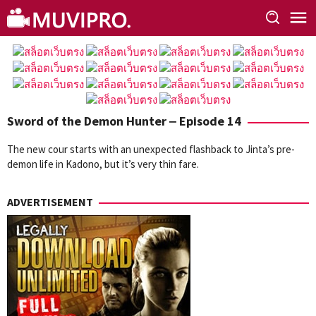
Skip
to
content
Sword of the Demon Hunter ‒ Episode 14
The new cour starts with an unexpected flashback to Jinta’s pre-
demon life in Kadono, but it’s very thin fare.
ADVERTISEMENT