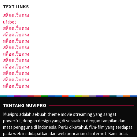
TEXT LINKS
สล็อตเว็บตรง
ufabet
สล็อตเว็บตรง
สล็อตเว็บตรง
สล็อตเว็บตรง
สล็อตเว็บตรง
สล็อตเว็บตรง
สล็อตเว็บตรง
สล็อตเว็บตรง
สล็อตเว็บตรง
สล็อตเว็บตรง
สล็อตเว็บตรง
TENTANG MUVIPRO
Muvipro adalah sebuah theme movie streaming yang sangat
powerful, dengan design yang di sesuaikan dengan tampilan dan
mata pengguna di indonesia. Perlu diketahui, film-film yang terdapat
pada web ini didapatkan dari web pencarian di internet. Kami tidak