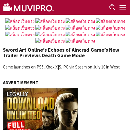
Skip
to
content
Sword Art Online’s Echoes of Aincrad Game’s New
Trailer Previews Death Game Mode
Game launches on PS5, Xbox X|S, PC via Steam on July 10 in West
ADVERTISEMENT