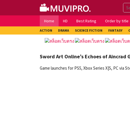
Skip
to
content
Home
HD
Best Rating
Order by title
ACTION
DRAMA
SCIENCE FICTION
FANTASY
Sword Art Online’s Echoes of Aincrad 
Game launches for PS5, Xbox Series X|S, PC via St