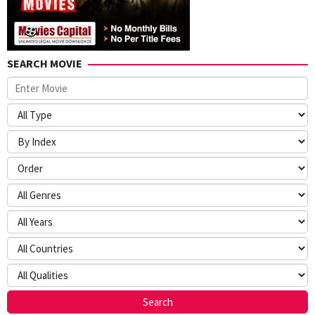
SEARCH MOVIE