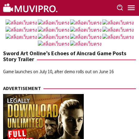
Skip
to
content
Sword Art Online’s Echoes of Aincrad Game Posts
Story Trailer
Game launches on July 10, after demo rolls out on June 16
ADVERTISEMENT