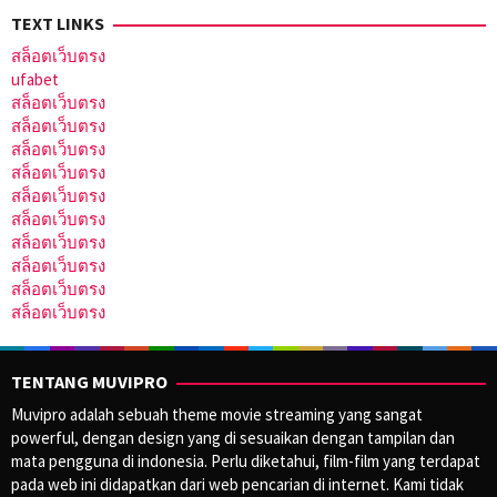
TEXT LINKS
สล็อตเว็บตรง
ufabet
สล็อตเว็บตรง
สล็อตเว็บตรง
สล็อตเว็บตรง
สล็อตเว็บตรง
สล็อตเว็บตรง
สล็อตเว็บตรง
สล็อตเว็บตรง
สล็อตเว็บตรง
สล็อตเว็บตรง
สล็อตเว็บตรง
TENTANG MUVIPRO
Muvipro adalah sebuah theme movie streaming yang sangat
powerful, dengan design yang di sesuaikan dengan tampilan dan
mata pengguna di indonesia. Perlu diketahui, film-film yang terdapat
pada web ini didapatkan dari web pencarian di internet. Kami tidak