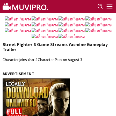
Skip
to
content
Street Fighter 6 Game Streams Yasmine Gameplay
Trailer
Character joins Year 4 Character Pass on August 3
ADVERTISEMENT