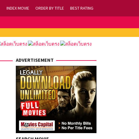
INDEX MOVIE
ORDER BY TITLE
BEST RATING
ADVERTISEMENT
SEARCH MOVIE