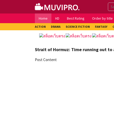
Skip
to
content
Home
HD
Best Rating
Order by title
ACTION
DRAMA
SCIENCE FICTION
FANTASY
Strait of Hormuz: Time running out to 
Post Content