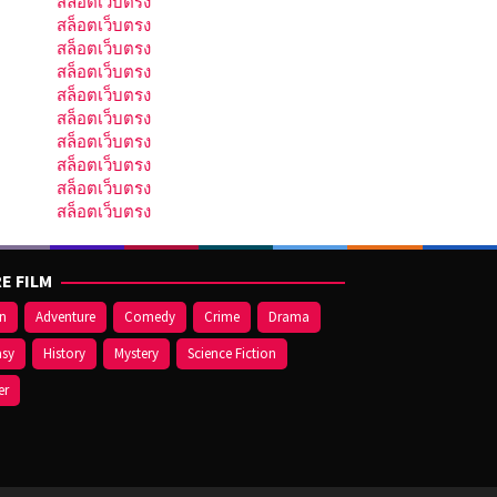
สล็อตเว็บตรง
สล็อตเว็บตรง
สล็อตเว็บตรง
สล็อตเว็บตรง
สล็อตเว็บตรง
สล็อตเว็บตรง
สล็อตเว็บตรง
สล็อตเว็บตรง
สล็อตเว็บตรง
สล็อตเว็บตรง
E FILM
on
Adventure
Comedy
Crime
Drama
asy
History
Mystery
Science Fiction
er