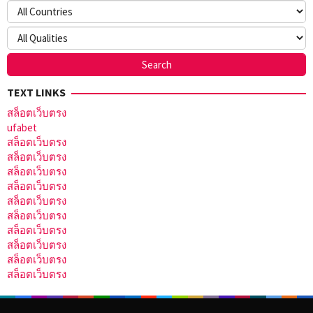
TEXT LINKS
สล็อตเว็บตรง
ufabet
สล็อตเว็บตรง
สล็อตเว็บตรง
สล็อตเว็บตรง
สล็อตเว็บตรง
สล็อตเว็บตรง
สล็อตเว็บตรง
สล็อตเว็บตรง
สล็อตเว็บตรง
สล็อตเว็บตรง
สล็อตเว็บตรง