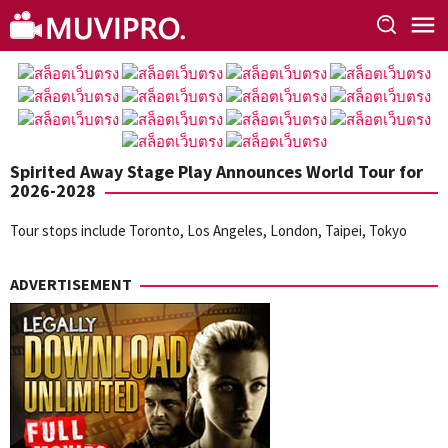
Skip
to
content
Spirited Away Stage Play Announces World Tour for
2026-2028
Tour stops include Toronto, Los Angeles, London, Taipei, Tokyo
ADVERTISEMENT