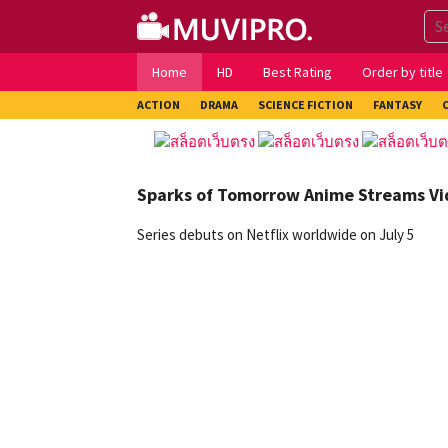
Skip
to
content
Home
HD
Best Rating
Order by title
ACTION
DRAMA
SCIENCE FICTION
FANTASY
Sparks of Tomorrow Anime Streams Vi
Series debuts on Netflix worldwide on July 5