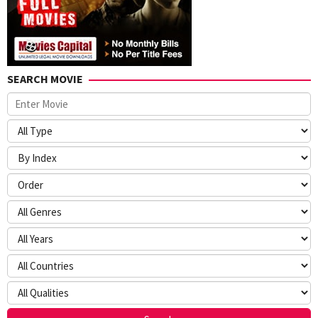
SEARCH MOVIE