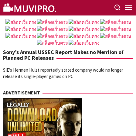
Skip
to
content
Sony’s Annual USSEC Report Makes no Mention of
Planned PC Releases
SIE’s Hermen Hulst reportedly stated company would no longer
release its single-player games on PC
ADVERTISEMENT