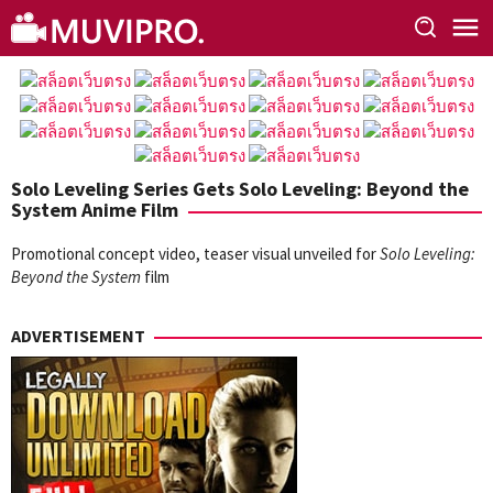
Skip
to
content
Solo Leveling Series Gets Solo Leveling: Beyond the
System Anime Film
Promotional concept video, teaser visual unveiled for
Solo Leveling:
Beyond the System
film
ADVERTISEMENT