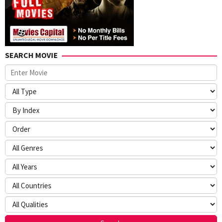
SEARCH MOVIE