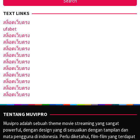
TEXT LINKS
สล็อตเว็บตรง
ufabet
สล็อตเว็บตรง
สล็อตเว็บตรง
สล็อตเว็บตรง
สล็อตเว็บตรง
สล็อตเว็บตรง
สล็อตเว็บตรง
สล็อตเว็บตรง
สล็อตเว็บตรง
สล็อตเว็บตรง
สล็อตเว็บตรง
TENTANG MUVIPRO
Muvipro adalah sebuah theme movie streaming yang sangat
powerful, dengan design yang di sesuaikan dengan tampilan dan
mata pengguna di indonesia. Perlu diketahui, film-film yang terdapat