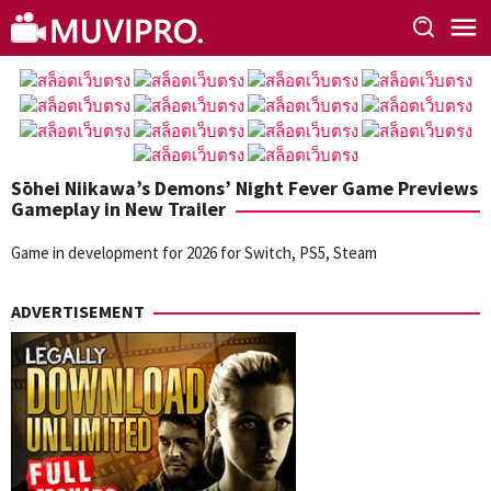
Skip
to
content
Sōhei Niikawa’s Demons’ Night Fever Game Previews
Gameplay in New Trailer
Game in development for 2026 for Switch, PS5, Steam
ADVERTISEMENT