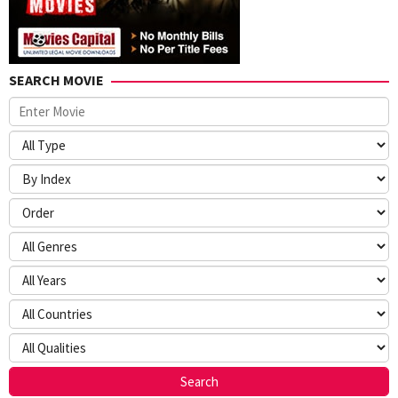
SEARCH MOVIE