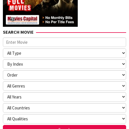
SEARCH MOVIE