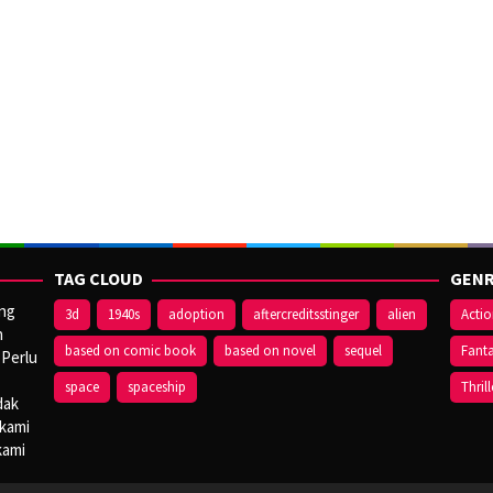
TAG CLOUD
GENR
ang
3d
1940s
adoption
aftercreditsstinger
alien
Acti
n
based on comic book
based on novel
sequel
Fant
 Perlu
space
spaceship
Thrill
dak
 kami
kami