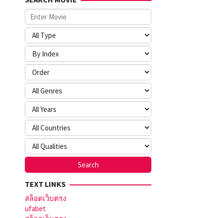
TEXT LINKS
สล็อตเว็บตรง
ufabet