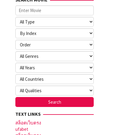
TEXT LINKS
สล็อตเว็บตรง
ufabet