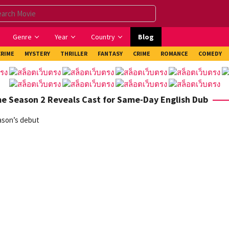
Genre
Year
Country
Blog
CRIME
MYSTERY
THRILLER
FANTASY
CRIME
ROMANCE
COMEDY
me Season 2 Reveals Cast for Same-Day English Dub
eason’s debut