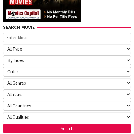
SEARCH MOVIE