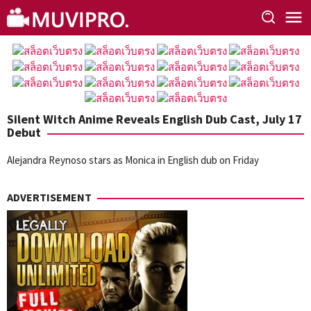
Skip
to
content
Silent Witch Anime Reveals English Dub Cast, July 17
Debut
Alejandra Reynoso stars as Monica in English dub on Friday
ADVERTISEMENT