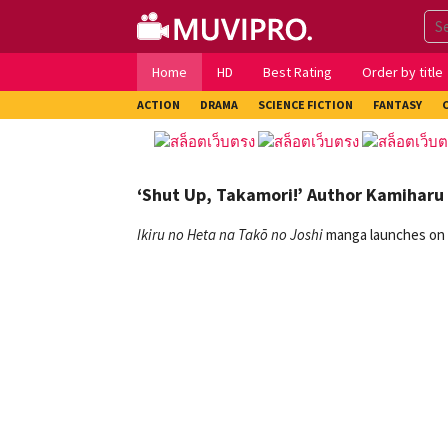
Skip
to
content
Home
HD
Best Rating
Order by title
ACTION
DRAMA
SCIENCE FICTION
FANTASY
‘Shut Up, Takamori!’ Author Kamihar
Ikiru no Heta na Takō no Joshi
manga launches on 