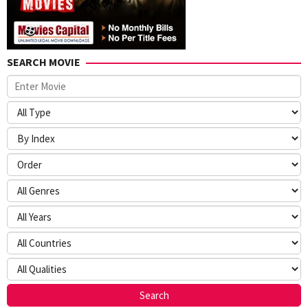
SEARCH MOVIE