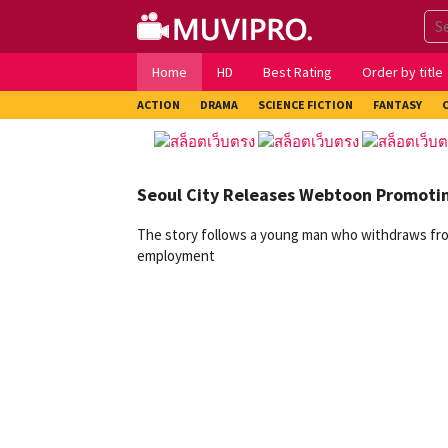
Skip
to
content
Home
HD
Best Rating
Order by title
ACTION
DRAMA
SCIENCE FICTION
FANTASY
Seoul City Releases Webtoon Promoting
The story follows a young man who withdraws from s
employment