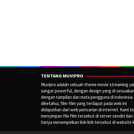
TENTANG MUVIPRO
Muvipro adalah sebuah theme movie streaming y
sangat powerful, dengan design yang di sesuaika
dengan tampilan dan mata pengguna di indonesia.
diketahui, film-film yang terdapat pada web ini
didapatkan dari web pencarian di internet. Kami ti
menyimpan file film tersebut di server sendiri dan
hanya menempelkan link-link tersebut di website 