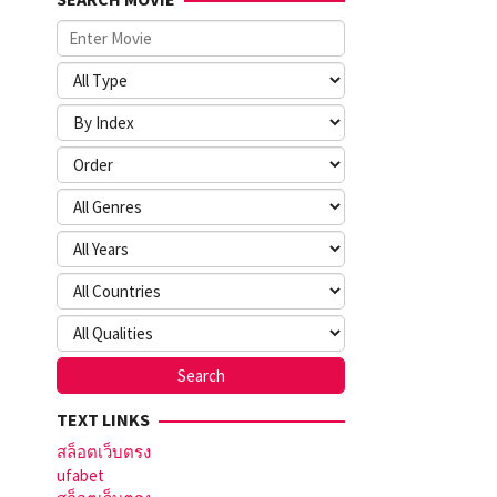
TEXT LINKS
สล็อตเว็บตรง
ufabet