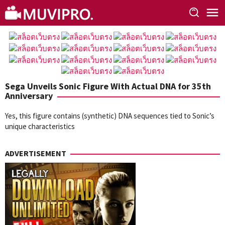
Skip
to
content
Sega Unveils Sonic Figure With Actual DNA for 35th
Anniversary
Yes, this figure contains (synthetic) DNA sequences tied to Sonic’s
unique characteristics
ADVERTISEMENT