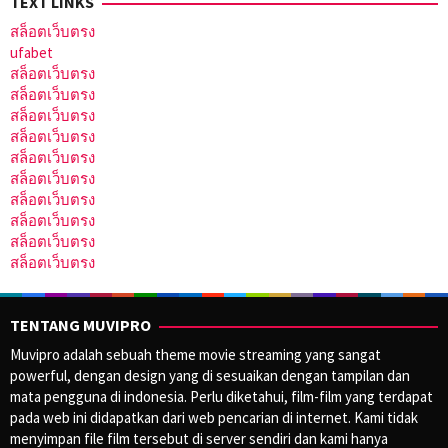
TEXT LINKS
สล็อตเว็บตรง
ufabet
สล็อตเว็บตรง
สล็อตเว็บตรง
สล็อตเว็บตรง
สล็อตเว็บตรง
สล็อตเว็บตรง
สล็อตเว็บตรง
สล็อตเว็บตรง
สล็อตเว็บตรง
สล็อตเว็บตรง
สล็อตเว็บตรง
TENTANG MUVIPRO
Muvipro adalah sebuah theme movie streaming yang sangat
powerful, dengan design yang di sesuaikan dengan tampilan dan
mata pengguna di indonesia. Perlu diketahui, film-film yang terdapat
pada web ini didapatkan dari web pencarian di internet. Kami tidak
menyimpan file film tersebut di server sendiri dan kami hanya