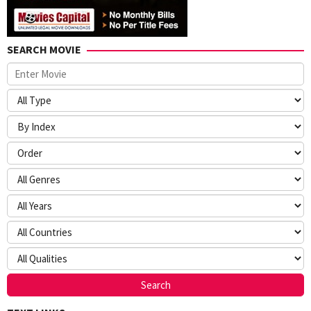
SEARCH MOVIE