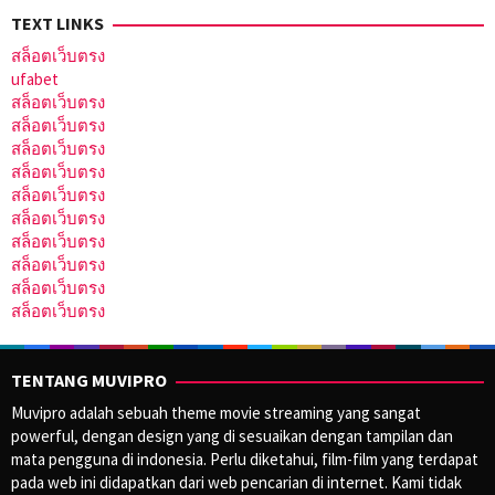
TEXT LINKS
สล็อตเว็บตรง
ufabet
สล็อตเว็บตรง
สล็อตเว็บตรง
สล็อตเว็บตรง
สล็อตเว็บตรง
สล็อตเว็บตรง
สล็อตเว็บตรง
สล็อตเว็บตรง
สล็อตเว็บตรง
สล็อตเว็บตรง
สล็อตเว็บตรง
TENTANG MUVIPRO
Muvipro adalah sebuah theme movie streaming yang sangat
powerful, dengan design yang di sesuaikan dengan tampilan dan
mata pengguna di indonesia. Perlu diketahui, film-film yang terdapat
pada web ini didapatkan dari web pencarian di internet. Kami tidak