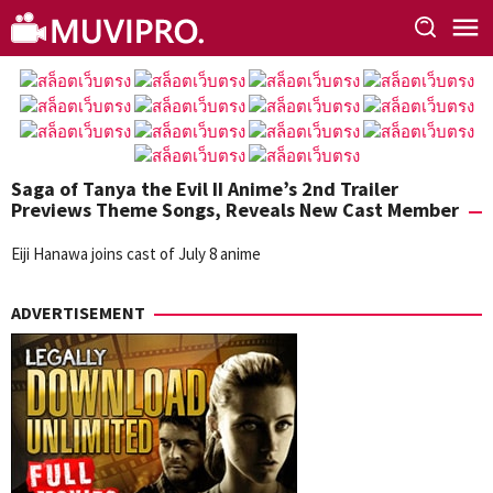
Skip
to
content
Saga of Tanya the Evil II Anime’s 2nd Trailer
Previews Theme Songs, Reveals New Cast Member
Eiji Hanawa joins cast of July 8 anime
ADVERTISEMENT