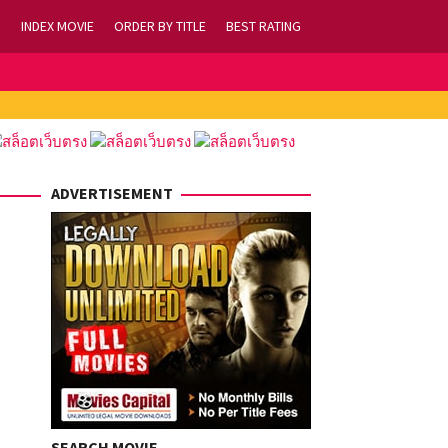
INDEX MOVIE
ORDER BY TITLE
BEST RATING
ADVERTISEMENT
SEARCH MOVIE