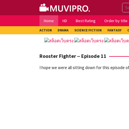
Skip
to
content
Home
HD
Best Rating
Order by title
ACTION
DRAMA
SCIENCE FICTION
FANTASY
Rooster Fighter ‒ Episode 11
I hope we were all sitting down for this episode o